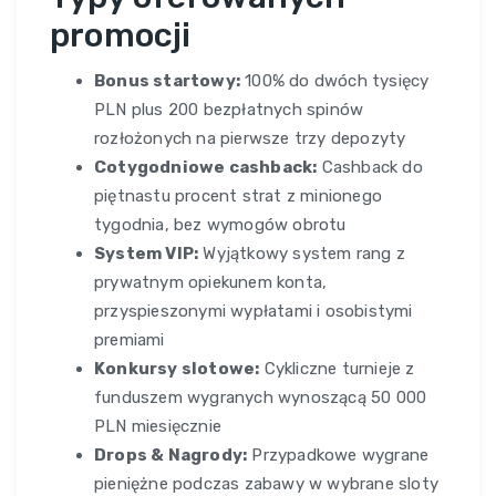
promocji
Bonus startowy:
100% do dwóch tysięcy
PLN plus 200 bezpłatnych spinów
rozłożonych na pierwsze trzy depozyty
Cotygodniowe cashback:
Cashback do
piętnastu procent strat z minionego
tygodnia, bez wymogów obrotu
System VIP:
Wyjątkowy system rang z
prywatnym opiekunem konta,
przyspieszonymi wypłatami i osobistymi
premiami
Konkursy slotowe:
Cykliczne turnieje z
funduszem wygranych wynoszącą 50 000
PLN miesięcznie
Drops & Nagrody:
Przypadkowe wygrane
pieniężne podczas zabawy w wybrane sloty