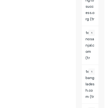
ngto
succ
ess.o
rg (tr
tech
1
nosa
njal.c
om
(tr
tesla
1
bang
lades
h.co
m (tr