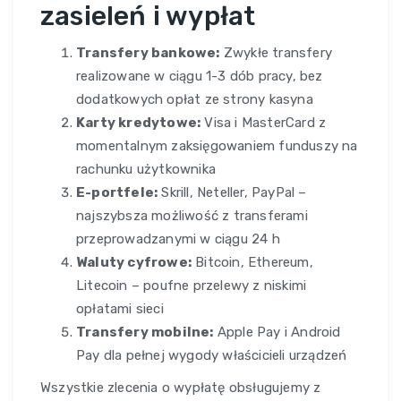
zasieleń i wypłat
Transfery bankowe:
Zwykłe transfery
realizowane w ciągu 1-3 dób pracy, bez
dodatkowych opłat ze strony kasyna
Karty kredytowe:
Visa i MasterCard z
momentalnym zaksięgowaniem funduszy na
rachunku użytkownika
E-portfele:
Skrill, Neteller, PayPal –
najszybsza możliwość z transferami
przeprowadzanymi w ciągu 24 h
Waluty cyfrowe:
Bitcoin, Ethereum,
Litecoin – poufne przelewy z niskimi
opłatami sieci
Transfery mobilne:
Apple Pay i Android
Pay dla pełnej wygody właścicieli urządzeń
Wszystkie zlecenia o wypłatę obsługujemy z