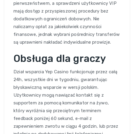
pierwszeństwem, a sprawdzeni użytkownicy VIP
mają dostęp z przyspieszonej procedury bez
dodatkowych ograniczeń dobowych. Nie
naliczamy opłat za jakiekolwiek czynności
finansowe, jednak wybrani pośrednicy transferów
są uprawnieni nakładać indywidualne prowizje.
Obsługa dla graczy
Dział wsparcia Yep Casino funkcjonuje przez całą
24h, wszystkie dni w tygodniu, gwarantując
błyskawiczną wsparcie w wersji polskim.
Użytkownicy mogą nawiązać kontakt się z
supportem za pomocą komunikator na żywo,
który wyróżnia się przeciętnym terminem
feedback poniżej 60 sekund, e-mail z
zapewnieniem zwrotu w ciągu 4 godzin, lub przez