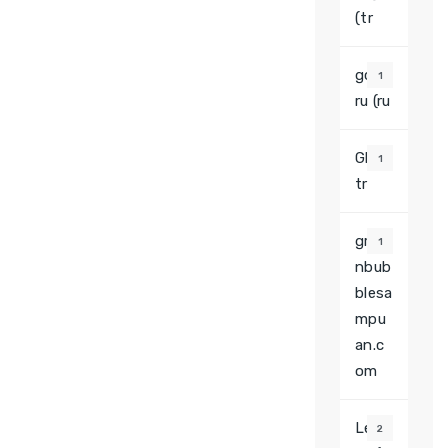
(tr
gcpt.
1
ru (ru
Glory
1
tr
gree
1
nbub
blesa
mpu
an.c
om
Leva
2