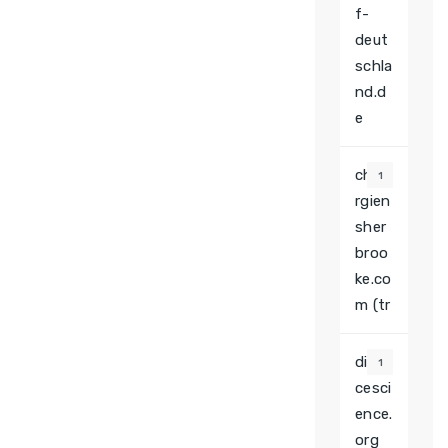
f-
deut
schla
nd.d
e
chiru
1
rgien
sher
broo
ke.co
m (tr
divor
1
cesci
ence.
org