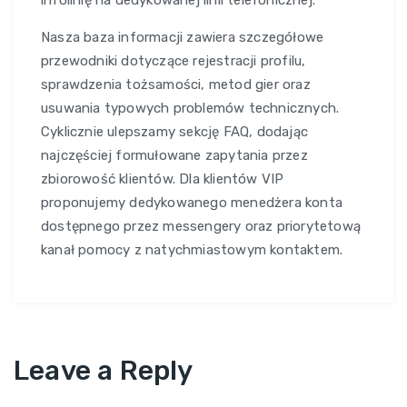
infolinię na dedykowanej linii telefonicznej.
Nasza baza informacji zawiera szczegółowe
przewodniki dotyczące rejestracji profilu,
sprawdzenia tożsamości, metod gier oraz
usuwania typowych problemów technicznych.
Cyklicznie ulepszamy sekcję FAQ, dodając
najczęściej formułowane zapytania przez
zbiorowość klientów. Dla klientów VIP
proponujemy dedykowanego menedżera konta
dostępnego przez messengery oraz priorytetową
kanał pomocy z natychmiastowym kontaktem.
Leave a Reply