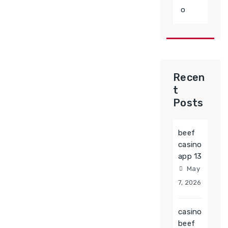
o
Recen
t
Posts
beef
casino
app 13
May
7, 2026
casino
beef