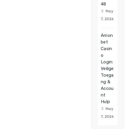
48
May
7, 2026
Amon
bet
Casin
o
Login:
Veilige
Toega
ng &
Accou
nt
Hulp
May
7, 2026