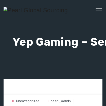
Yep Gaming – S
Uncategorized
pearl_admin